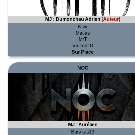
MJ :
Dumonchau Adrien
(Auteur)
Kiwi
Matias
MrT
Vincent D
Sur Place
NOC
MJ :
Aurélien
Barakas13