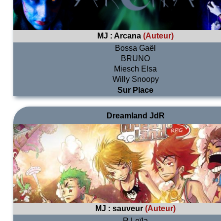
MJ :
Arcana
(Auteur)
Bossa Gaël
BRUNO
Miesch Elsa
Willy Snoopy
Sur Place
Dreamland JdR
MJ :
sauveur
(Auteur)
R Leïla