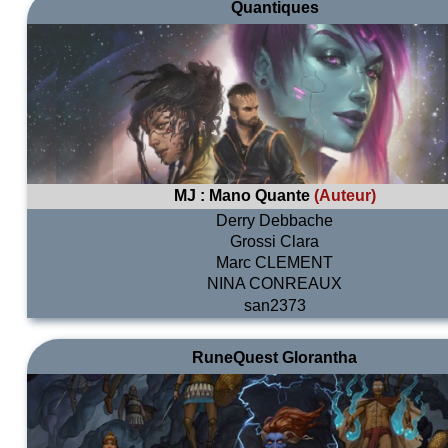
Quantiques
MJ :
Mano Quante
(Auteur)
Derry Debbache
Grossi Clara
Marc CLEMENT
NINA CONREAUX
san2373
RuneQuest Glorantha