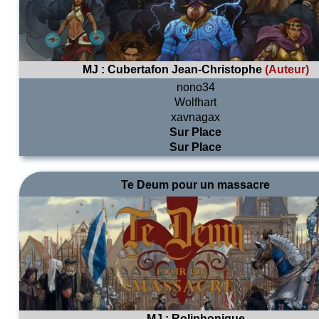
MJ :
Cubertafon Jean-Christophe
(Auteur)
nono34
Wolfhart
xavnagax
Sur Place
Sur Place
Te Deum pour un massacre
MJ :
Roliphonique