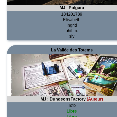
MJ :
Polgara
184201739
Elisabeth
Ingrid
phil.m.
sly
La Vallée des Totems
MJ :
DungeonsFactory
(Auteur)
Toto
Libre
Libre