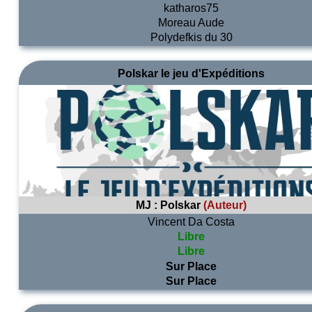
katharos75
Moreau Aude
Polydefkis du 30
Polskar le jeu d'Expéditions
MJ :
Polskar
(Auteur)
Vincent Da Costa
Libre
Libre
Sur Place
Sur Place