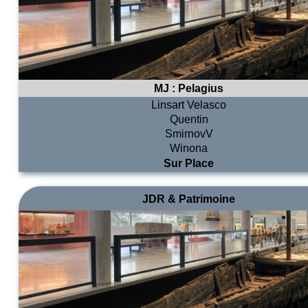
MJ :
Pelagius
Linsart Velasco
Quentin
SmirnovV
Winona
Sur Place
JDR & Patrimoine