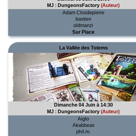
MJ :
DungeonsFactory
(Auteur)
Adam Closdepierre
bastien
oldmanzi
Sur Place
La Vallée des Totems
Dimanche 04 Juin à 14:30
MJ :
DungeonsFactory
(Auteur)
Aiglo
Akabbeas
phil.m.