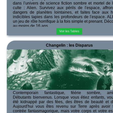
dans l'univers de science fiction sombre et mortel de 
culte : Alien. Survivez aux périls de l'espace, affron
dangers de planètes lointaines, et faites face aux h
indicibles tapies dans les profondeurs de l'espace. AL
un jeu de rôle horrifique à la fois simple et prenant. Déc
au moins de 16 ans.
Voir les Tables
Changelin : les Disparus
Contemporain fantastique, féérie sombre, amb
Débutants bienvenus. Lorsque vous étiez enfants, vo
été kidnappé par des fées, des êtres de beauté et de
Aujourd'hui vous êtes revenu sur Terre après avoir f
contrée fantasmagorique, mais votre corps et votre esp