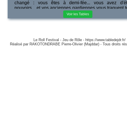
changé : vous êtes à demi-fée... vous avez d'ét
pouvoirs... et vos anciennes gardiennes vous traquent t
!
Voir les Tables
Le Roll Festival - Jeu de Rôle - https://www.tabledejdr.fr/
Réalisé par RAKOTONDRABE Pierre-Olivier (Majddar) - Tous droits ré